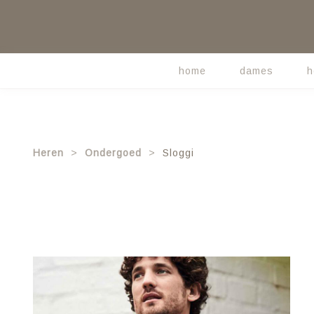
Skip
to
main
content
home
dames
h
Main
navigation
Heren
Ondergoed
Sloggi