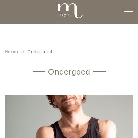
Skip
to
Togg
main
navi
content
Heren
Ondergoed
Ondergoed