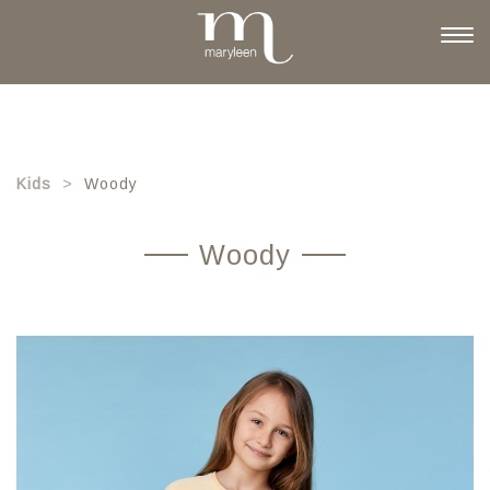
Skip
to
Togg
main
navi
content
Kids
Woody
Woody